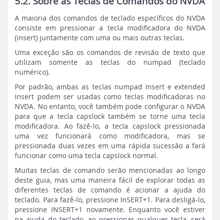
5.2. Sobre as Teclas de Comandos do NVDA
A maioria dos comandos de teclado específicos do NVDA
consiste em pressionar a tecla modificadora do NVDA
(insert) juntamente com uma ou mais outras teclas.
Uma exceção são os comandos de revisão de texto que
utilizam somente as teclas do numpad (teclado
numérico).
Por padrão, ambas as teclas numpad Insert e extended
Insert podem ser usadas como teclas modificadoras no
NVDA. No entanto, você também pode configurar o NVDA
para que a tecla capslock também se torne uma tecla
modificadora. Ao fazê-lo, a tecla capslock pressionada
uma vez funcionará como modificadora, mas se
pressionada duas vezes em uma rápida sucessão a fará
funcionar como uma tecla capslock normal.
Muitas teclas de comando serão mencionadas ao longo
deste guia, mas uma maneira fácil de explorar todas as
diferentes teclas de comando é acionar a ajuda do
teclado. Para fazê-lo, pressione InSERT+1. Para desligá-lo,
pressione INSERT+1 novamente. Enquanto você estiver
na ajuda do teclado, ao pressionar qualquer tecla, será