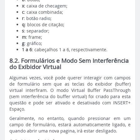
x
: caixa de checagem;
c
: caixa combinada;
r
: botão radio;
q
: blocos de citação;
s
: separador;
m
: frame;
g
: gráfico;
1 a 6
: cabeçalhos 1 a 6, respectivamente.
8.2. Formulários e Modo Sem Interferência
do Exibidor Virtual
Algumas vezes, você pode querer interagir com campos
de formulário sem que as teclas do exibidor (buffer)
virtual interfiram. O modo Virtual Buffer PassThrough
(sem interferência do buffer virtual) foi criado para esta
questão e pode ser ativado e desativado com INSERT+
Espaço.
Geralmente, no entanto, quando pressionar em um
campo de formulário, estará automaticamente ligado, e
quando abrir uma nova pagina, irá estar desligado.