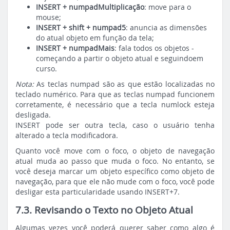
INSERT + numpadMultiplicação
: move para o
mouse;
INSERT + shift + numpad5
: anuncia as dimensões
do atual objeto em função da tela;
INSERT + numpadMais
: fala todos os objetos -
começando a partir o objeto atual e seguindoem
curso.
Nota:
As teclas numpad são as que estão localizadas no
teclado numérico. Para que as teclas numpad funcionem
corretamente, é necessário que a tecla numlock esteja
desligada.
INSERT pode ser outra tecla, caso o usuário tenha
alterado a tecla modificadora.
Quanto você move com o foco, o objeto de navegação
atual muda ao passo que muda o foco. No entanto, se
você deseja marcar um objeto específico como objeto de
navegação, para que ele não mude com o foco, você pode
desligar esta particularidade usando INSERT+7.
7.3. Revisando o Texto no Objeto Atual
Algumas vezes você poderá querer saber como algo é