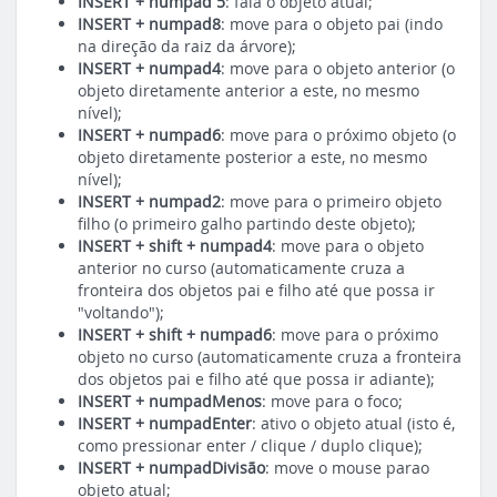
INSERT + numpad 5
: fala o objeto atual;
INSERT + numpad8
: move para o objeto pai (indo
na direção da raiz da árvore);
INSERT + numpad4
: move para o objeto anterior (o
objeto diretamente anterior a este, no mesmo
nível);
INSERT + numpad6
: move para o próximo objeto (o
objeto diretamente posterior a este, no mesmo
nível);
INSERT + numpad2
: move para o primeiro objeto
filho (o primeiro galho partindo deste objeto);
INSERT + shift + numpad4
: move para o objeto
anterior no curso (automaticamente cruza a
fronteira dos objetos pai e filho até que possa ir
"voltando");
INSERT + shift + numpad6
: move para o próximo
objeto no curso (automaticamente cruza a fronteira
dos objetos pai e filho até que possa ir adiante);
INSERT + numpadMenos
: move para o foco;
INSERT + numpadEnter
: ativo o objeto atual (isto é,
como pressionar enter / clique / duplo clique);
INSERT + numpadDivisão
: move o mouse parao
objeto atual;