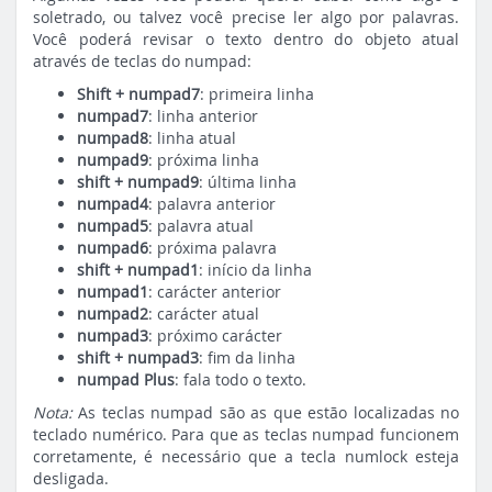
soletrado, ou talvez você precise ler algo por palavras.
Você poderá revisar o texto dentro do objeto atual
através de teclas do numpad:
Shift + numpad7
: primeira linha
numpad7
: linha anterior
numpad8
: linha atual
numpad9
: próxima linha
shift + numpad9
: última linha
numpad4
: palavra anterior
numpad5
: palavra atual
numpad6
: próxima palavra
shift + numpad1
: início da linha
numpad1
: carácter anterior
numpad2
: carácter atual
numpad3
: próximo carácter
shift + numpad3
: fim da linha
numpad Plus
: fala todo o texto.
Nota:
As teclas numpad são as que estão localizadas no
teclado numérico. Para que as teclas numpad funcionem
corretamente, é necessário que a tecla numlock esteja
desligada.