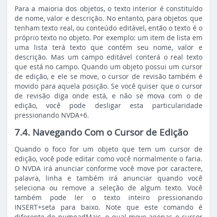
Para a maioria dos objetos, o texto interior é constituído
de nome, valor e descrição. No entanto, para objetos que
tenham texto real, ou conteúdo editável, então o texto é o
próprio texto no objeto. Por exemplo: um item de lista em
uma lista terá texto que contém seu nome, valor e
descrição. Mas um campo editável conterá o real texto
que está no campo. Quando um objeto possui um cursor
de edição, e ele se move, o cursor de revisão também é
movido para aquela posição. Se você quiser que o cursor
de revisão diga onde está, e não se mova com o de
edição, você pode desligar esta particularidade
pressionando NVDA+6.
7.4. Navegando Com o Cursor de Edição
Quando o foco for um objeto que tem um cursor de
edição, você pode editar como você normalmente o faria.
O NVDA irá anunciar conforme você move por caractere,
palavra, linha e também irá anunciar quando você
seleciona ou remove a seleção de algum texto. Você
também pode ler o texto inteiro pressionando
INSERT+seta para baixo. Note que este comando é
diferente do numpadMais, o qual move apenas o cursor