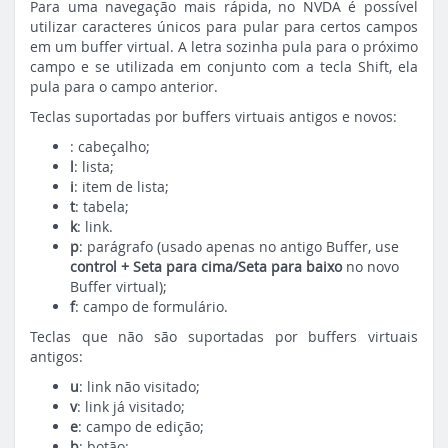
Para uma navegação mais rápida, no NVDA é possível
utilizar caracteres únicos para pular para certos campos
em um buffer virtual. A letra sozinha pula para o próximo
campo e se utilizada em conjunto com a tecla Shift, ela
pula para o campo anterior.
Teclas suportadas por buffers virtuais antigos e novos:
: cabeçalho;
l
: lista;
i
: item de lista;
t
: tabela;
k
: link.
p
: parágrafo (usado apenas no antigo Buffer, use
control + Seta para cima/Seta para baixo
no novo
Buffer virtual);
f
: campo de formulário.
Teclas que não são suportadas por buffers virtuais
antigos:
u
: link não visitado;
v
: link já visitado;
e
: campo de edição;
b
: botão;